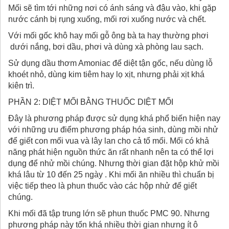
Mối sẽ tìm tới những nơi có ánh sáng và đậu vào, khi gặp
nước cánh bị rụng xuống, mối rơi xuống nước và chết.
Với mối gốc khô hay mối gỗ ông bà ta hay thường phơi
dưới nắng, bơi dầu, phơi và dùng xà phòng lau sạch.
Sử dụng dầu thơm Amoniac để diệt tận gốc, nếu dùng lỗ
khoét nhỏ, dùng kim tiêm hay lọ xịt, nhưng phải xịt khá
kiên trì.
PHẦN 2: DIỆT MỐI BẰNG THUỐC DIỆT MỐI
Đây là phương pháp được sử dụng khá phổ biến hiện nay
với những ưu điểm phương pháp hóa sinh, dùng mồi nhử
để giết con mối vua và lây lan cho cả tổ mối. Mối có khả
năng phát hiện nguồn thức ăn rất nhanh nên ta có thể lợi
dụng để nhử mồi chúng. Nhưng thời gian đặt hộp khử mồi
khá lâu từ 10 đến 25 ngày . Khi mối ăn nhiều thì chuẩn bị
việc tiếp theo là phun thuốc vào các hộp nhử để giết
chúng.
Khi mối đã tập trung lớn sẽ phun thuốc PMC 90. Nhưng
phương pháp này tốn khá nhiều thời gian nhưng ít ô