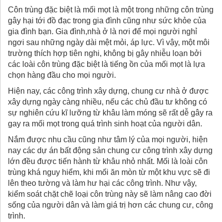
Côn trùng đặc biệt là mối mọt là một trong những côn trùng
gây hại tới đồ đạc trong gia đình cũng như sức khỏe của
gia đình bạn. Gia đình,nhà ở là nơi để mọi người nghỉ
ngơi sau những ngày dài mệt mỏi, áp lực. Vì vậy, một môi
trường thích hợp tiên nghi, không bị gây nhiễu loạn bởi
các loài côn trùng đặc biệt là tiếng ồn của mối mọt là lựa
chọn hàng đầu cho mọi người.
Hiện nay, các công trình xây dựng, chung cư nhà ở được
xây dựng ngày càng nhiều, nếu các chủ đầu tư không có
sự nghiên cứu kĩ lưỡng từ khâu làm móng sẽ rất dễ gây ra
gay ra mối mọt trong quá trình sinh hoạt của người dân.
Nắm được nhu cầu cũng như tâm lý của mọi người, hiện
nay các dự án bất động sản chung cư công trình xây dựng
lớn đều được tiến hành từ khâu nhỏ nhất. Mối là loài côn
trùng khá nguy hiểm, khi mối ăn mòn từ một khu vực sẽ đi
lên theo tường và làm hư hại các công trình. Như vậy,
kiểm soát chặt chẽ loại côn trùng này sẽ làm nâng cao đời
sống của người dân và làm giá trị hơn các chung cư, công
trình.